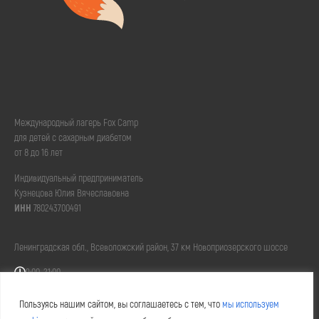
Международный лагерь Fox Camp
для детей с сахарным диабетом
от 8 до 16 лет
Индивидуальный предприниматель
Кузнецова Юлия Вячеславовна
ИНН
780243700491
Ленинградская обл., Всеволожский район, 37 км Новоприозерского шоссе
9:00-21:00
+7 (999) 211-77-79
Пользуясь нашим сайтом, вы соглашаетесь с тем, что
мы используем
spb@fox-camp.com